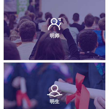
明师
明生